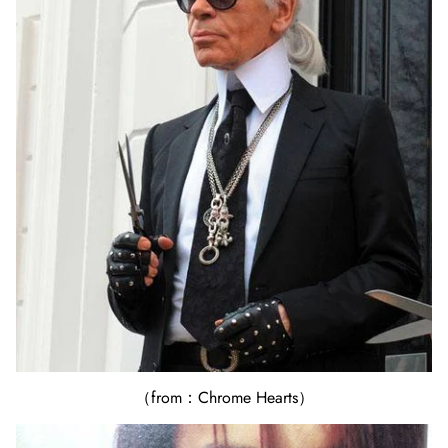
（from：Chrome Hearts）