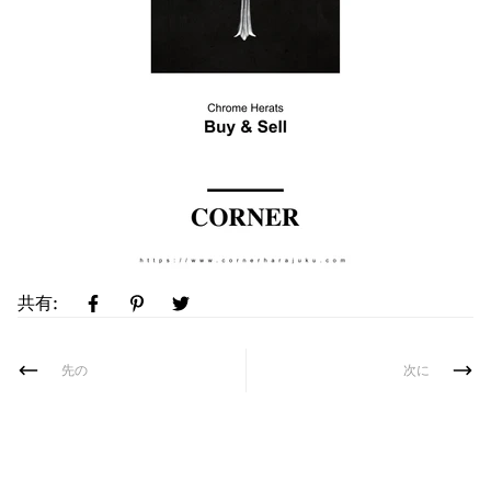
共有:
先の
次に