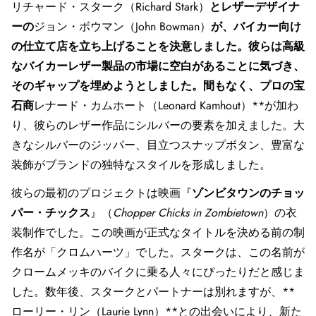
リチャード・スターク（Richard Stark）
とレザーデザイナ
ーの
ジョン・ボウマン（John Bowman）
が、バイカー向け
の仕立て店を立ち上げることを決意しました。彼らは高級
なバイカーレザー製品の市場に空白があることに気づき、
そのギャップを埋めようとしました。間もなく、プロの宝
石商
レナード・カムホート（Leonard Kamhout）**が加わ
り、彼らのレザー作品にシルバーの要素を加えました。大
きなシルバーのジッパー、目立つスナップボタン、豊富な
装飾がブランドの独特なスタイルを形成しました。
彼らの最初のプロジェクトは映画『
ゾンビタウンのチョッ
パー・チックス
』（
Chopper Chicks in Zombietown
）の衣
装制作でした。この映画が正式なタイトルを決める前の制
作名が「クロムハーツ」でした。スタークは、この名前が
クロームメッキのバイクに乗る人々にぴったりだと感じま
した。数年後、スタークとパートナーは別れますが、**
ローリー・リン（Laurie Lynn）**との出会いにより、新た