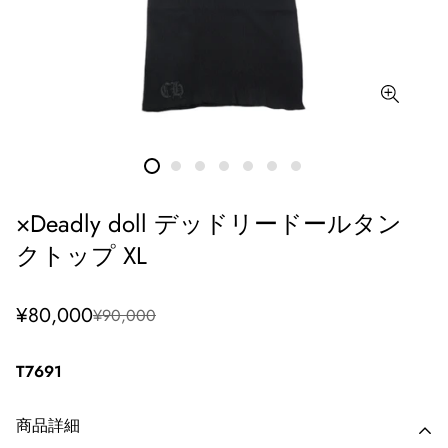
×Deadly doll デッドリードールタン
クトップ XL
セ
通
¥80,000
¥90,000
ー
常
ル
価
価
格
T7691
格
商品詳細