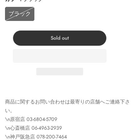
い。
ブラック
Corner Accessory原宿:東京都渋谷区神宫前4-28-14
Corner Chrome hearts 原宿:東京都渋谷区神宫前3-22-6
Corner Accessory心斎橋:大阪府大阪市中央区心斎橋筋1-2-
Sold out
4
Corner Clothing Store 心斎橋:大阪府大阪市中央区心斎橋
筋1-2-4
Corner Kobe神戸店:兵庫県神戸市中央区三宮町１丁目６
−24
商品に関するお問い合わせは最寄りの店舗へご連絡下さ
※モニターの発色の具合によって実際の商品と色が異な
い。
る場合があります。
\n原宿店 03-6804-5709
※掲載商品は実店舗等で同時販売しており、欠品になる
\n心斎橋店 06-4963-2939
場合がございます。 恐れ入りますがその際はキャンセル
\n神戸阪急店 078-200-7464