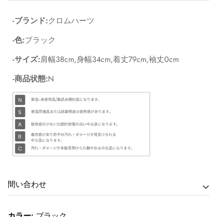
-ブランド:
クロムハーツ
-色:
ブラック
-サイズ:
肩幅38cm,身幅34cm,着丈79cm,袖丈0cm
-商品状態:
N
間い合わせ
カラー:
商品に関するお問い合わせは最寄りの店舗へご連絡下さ
ブラック