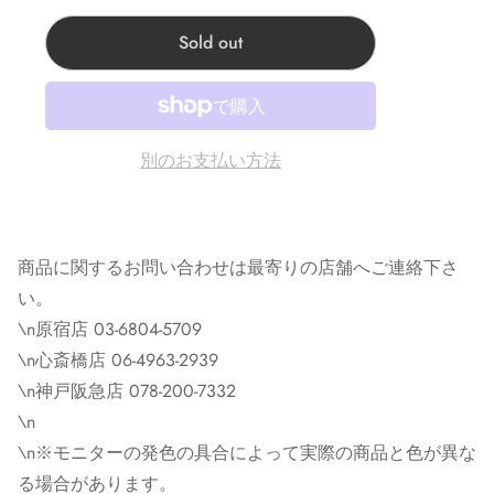
商品に関するお問い合わせは最寄りの店舗へご連絡下さ
Sold out
い。
Corner Accessory原宿:東京都渋谷区神宫前4-28-14
Corner Chrome hearts 原宿:東京都渋谷区神宫前3-22-6
別のお支払い方法
Corner Accessory心斎橋:大阪府大阪市中央区心斎橋筋1-2-
4
Corner Clothing Store 心斎橋:大阪府大阪市中央区心斎橋
筋1-2-4
商品に関するお問い合わせは最寄りの店舗へご連絡下さ
Corner Kobe神戸店:兵庫県神戸市中央区三宮町１丁目６
い。
−24
\n原宿店 03-6804-5709
\n心斎橋店 06-4963-2939
\n神戸阪急店 078-200-7332
※モニターの発色の具合によって実際の商品と色が異な
\n
る場合があります。
\n※モニターの発色の具合によって実際の商品と色が異な
※掲載商品は実店舗等で同時販売しており、欠品になる
る場合があります。