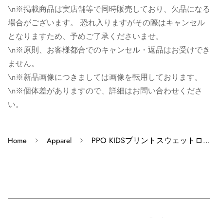
場合がございます。 恐れ入りますがその際はキャンセル
\n※掲載商品は実店舗等で同時販売しており、欠品になる
となりますため、予めご了承くださいませ。
場合がございます。 恐れ入りますがその際はキャンセル
※原則、お客様都合でのキャンセル・返品はお受けでき
となりますため、予めご了承くださいませ。
ません。
\n※原則、お客様都合でのキャンセル・返品はお受けでき
ません。
※ゴローズの新品画像につきましては画像を転用してお
\n※新品画像につきましては画像を転用しております。
ります。新品レザー商品のビーズに関しては画像と異な
\n※個体差がありますので、詳細はお問い合わせくださ
る場合がございます。また、色指定は出来かねますので
い。
ご了承ください。
※個体差がありますので、詳細はお問い合わせくださ
PPO KIDSプリントスウェットロングパンツ M
Home
Apparel
い。