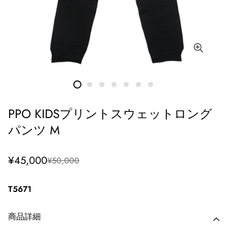
PPO KIDSプリントスウェットロング
パンツ M
セ
通
¥45,000
¥50,000
ー
常
ル
価
価
格
T5671
格
商品詳細