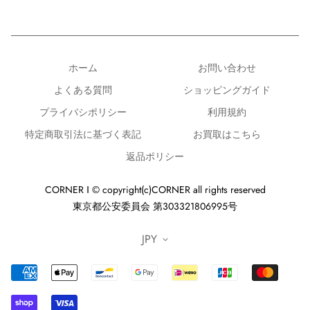
※ゴローズの新品画像につきましては画像を転用してお
ります。新品レザー商品のビーズに関しては画像と異な
る場合がございます。また、色指定は出来かねますので
ホーム
お問い合わせ
ご了承ください。
よくある質問
ショッピングガイド
※個体差がありますので、詳細はお問い合わせくださ
プライバシポリシー
利用規約
い。
特定商取引法に基づく表記
お買取はこちら
返品ポリシー
CORNER ‖ © copyright(c)CORNER all rights reserved
東京都公安委員会 第303321806995号
JPY