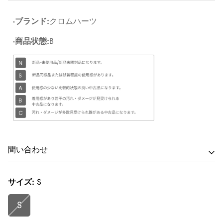
-ブランド:
クロムハーツ
-商品状態:
B
間い合わせ
サイズ:
商品に関するお問い合わせは最寄りの店舗へご連絡下さ
S
い。
S
Corner Accessory原宿:東京都渋谷区神宫前4-28-14