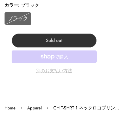
Corner Chrome hearts 原宿:東京都渋谷区神宫前3-22-6
カラー:
ブラック
Corner Accessory心斎橋:大阪府大阪市中央区心斎橋筋1-2-
ブラック
4
Corner Clothing Store 心斎橋:大阪府大阪市中央区心斎橋
筋1-2-4
Sold out
Corner Kobe神戸店:兵庫県神戸市中央区三宮町１丁目６
−24
※モニターの発色の具合によって実際の商品と色が異な
別のお支払い方法
る場合があります。
※掲載商品は実店舗等で同時販売しており、欠品になる
場合がございます。 恐れ入りますがその際はキャンセル
となりますため、予めご了承くださいませ。
CH T-SHRT 1 ネックロゴプリントTシャツS
Home
Apparel
※原則、お客様都合でのキャンセル・返品はお受けでき
ません。