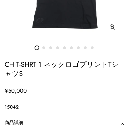
CH T-SHRT 1 ネックロゴプリントTシ
ャツS
通
¥50,000
常
価
15042
格
商品詳細