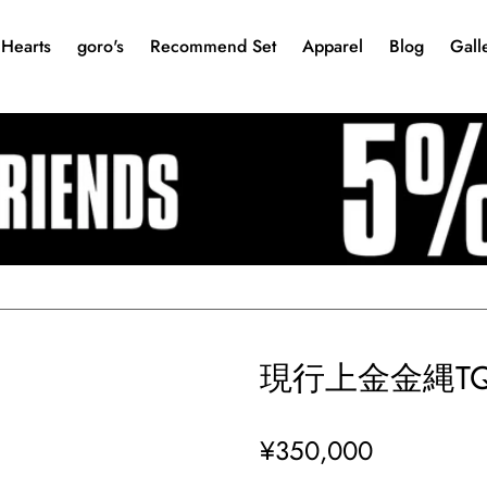
Hearts
goro's
Recommend Set
Apparel
Blog
Gall
現行上金金縄T
¥350,000
通
常