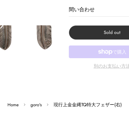
間い合わせ
商品に関するお問い合わせ
Sold out
Corner Accessory原宿:
Corner Chrome hearts
Corner Accessory心斎
Corner Clothing Sto
別のお支払い方
Corner Kobe神戸店:兵
※モニターの発色の具合に
※掲載商品は実店舗等で同
現行上金金縄TQ特大フェザー(右)
Home
goro's
すがその際はキャンセルと
※原則、お客様都合でのキ