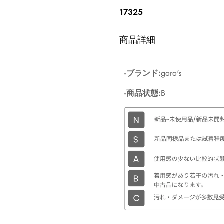
価
17325
格
商品詳細
-ブランド:
goro's
-商品状態:
B