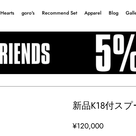
Hearts
goro's
Recommend Set
Apparel
Blog
Gall
新品K18付スプ
¥120,000
通
常