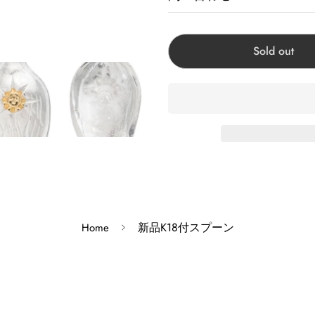
商品に関するお問い合わせ
Sold out
Corner Accessory原宿:
Corner Chrome hearts
Corner Accessory心斎
Corner Clothing Sto
Corner Kobe神戸店:兵
※モニターの発色の具合に
※掲載商品は実店舗等で同
新品K18付スプーン
Home
すがその際はキャンセルと
※原則、お客様都合でのキ
※ゴローズの新品画像につ