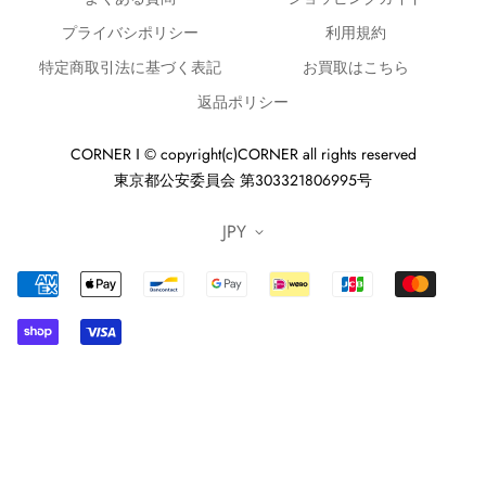
となりますため、予めご了承くださいませ。
プライバシポリシー
利用規約
※原則、お客様都合でのキャンセル・返品はお受けでき
特定商取引法に基づく表記
お買取はこちら
ません。
返品ポリシー
※ゴローズの新品画像につきましては画像を転用してお
ります。新品レザー商品のビーズに関しては画像と異な
CORNER ‖ © copyright(c)CORNER all rights reserved
東京都公安委員会 第303321806995号
る場合がございます。また、色指定は出来かねますので
ご了承ください。
JPY
※個体差がありますので、詳細はお問い合わせくださ
い。