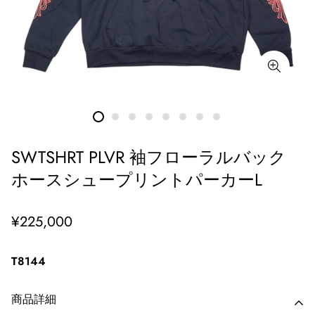
SWTSHRT PLVR 袖フローラルバック
ホースシュープリントパーカーL
通
¥225,000
常
価
T8144
格
商品詳細