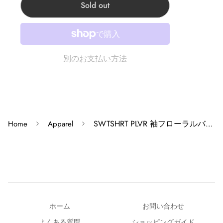
Sold out
い。
Corner Accessory原宿:東京都渋谷区神宫前4-28-14
Corner Chrome hearts 原宿:東京都渋谷区神宫前3-22-6
別のお支払い方法
Corner Accessory心斎橋:大阪府大阪市中央区心斎橋筋1-2-
4
Corner Clothing Store 心斎橋:大阪府大阪市中央区心斎橋
筋1-2-4
Corner Kobe神戸店:兵庫県神戸市中央区三宮町１丁目６
SWTSHRT PLVR 袖フローラルバックホースシュープリントパーカーL
Home
Apparel
−24
※モニターの発色の具合によって実際の商品と色が異な
る場合があります。
※掲載商品は実店舗等で同時販売しており、欠品になる
ホーム
お問い合わせ
場合がございます。 恐れ入りますがその際はキャンセル
よくある質問
ショッピングガイド