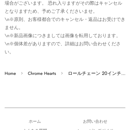
場合がございます。 恐れ入りますがその際はキャンセル
※原則、お客様都合でのキャンセル・返品はお受けでき
となりますため、予めご了承くださいませ。
ません。
\n※原則、お客様都合でのキャンセル・返品はお受けでき
ません。
※ゴローズの新品画像につきましては画像を転用してお
\n※新品画像につきましては画像を転用しております。
ります。新品レザー商品のビーズに関しては画像と異な
\n※個体差がありますので、詳細はお問い合わせくださ
る場合がございます。また、色指定は出来かねますので
い。
ご了承ください。
※個体差がありますので、詳細はお問い合わせくださ
ロールチェーン 20インチ R20 NECK CHAIN 【シルバーネックレス チェーン】
Home
Chrome Hearts
い。
ホーム
お問い合わせ