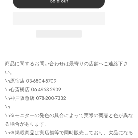
Sold out
い。
Corner Accessory原宿:東京都渋谷区神宫前4-28-14
Corner Chrome hearts 原宿:東京都渋谷区神宫前3-22-6
Corner Accessory心斎橋:大阪府大阪市中央区心斎橋筋1-2-
4
Corner Clothing Store 心斎橋:大阪府大阪市中央区心斎橋
筋1-2-4
商品に関するお問い合わせは最寄りの店舗へご連絡下さ
Corner Kobe神戸店:兵庫県神戸市中央区三宮町１丁目６
い。
−24
\n原宿店 03-6804-5709
\n心斎橋店 06-4963-2939
\n神戸阪急店 078-200-7332
※モニターの発色の具合によって実際の商品と色が異な
\n
る場合があります。
\n※モニターの発色の具合によって実際の商品と色が異な
※掲載商品は実店舗等で同時販売しており、欠品になる
る場合があります。
場合がございます。 恐れ入りますがその際はキャンセル
\n※掲載商品は実店舗等で同時販売しており、欠品になる
となりますため、予めご了承くださいませ。