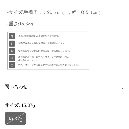
-サイズ:
手着周り：20（cm），幅：0.5（cm）
-重さ:
15.35g
間い合わせ
サイズ:
商品に関するお問い合わせは最寄りの店舗へご連絡下さ
15.37g
い。
15.37g
Corner Accessory原宿:東京都渋谷区神宫前4-28-14