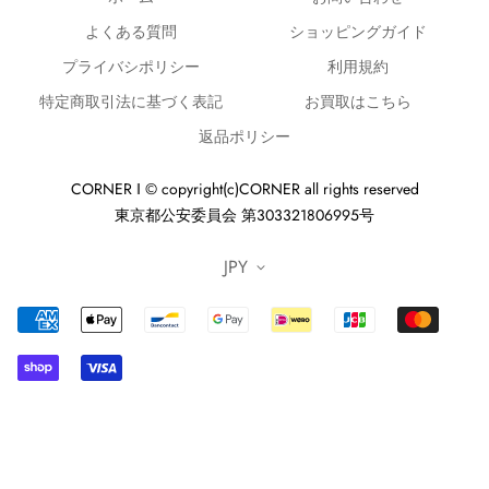
よくある質問
ショッピングガイド
※ゴローズの新品画像につきましては画像を転用してお
ります。新品レザー商品のビーズに関しては画像と異な
プライバシポリシー
利用規約
る場合がございます。また、色指定は出来かねますので
特定商取引法に基づく表記
お買取はこちら
ご了承ください。
返品ポリシー
※個体差がありますので、詳細はお問い合わせくださ
CORNER ‖ © copyright(c)CORNER all rights reserved
い。
東京都公安委員会 第303321806995号
JPY