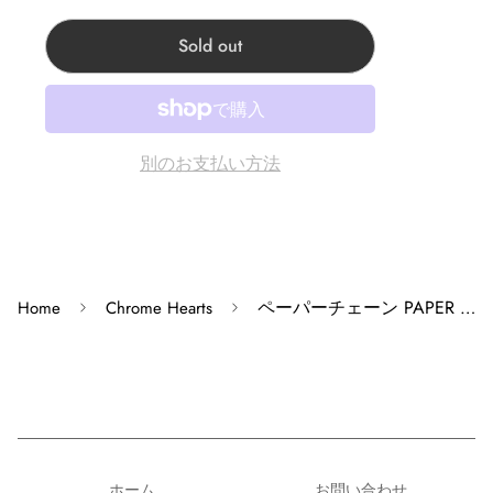
Corner Chrome hearts 原宿:東京都渋谷区神宫前3-22-6
Corner Accessory心斎橋:大阪府大阪市中央区心斎橋筋1-2-
Sold out
4
Corner Clothing Store 心斎橋:大阪府大阪市中央区心斎橋
筋1-2-4
別のお支払い方法
Corner Kobe神戸店:兵庫県神戸市中央区三宮町１丁目６
−24
※モニターの発色の具合によって実際の商品と色が異な
る場合があります。
ペーパーチェーン PAPER CHAIN 8inch 【シルバーブレスレット】
Home
Chrome Hearts
※掲載商品は実店舗等で同時販売しており、欠品になる
場合がございます。 恐れ入りますがその際はキャンセル
となりますため、予めご了承くださいませ。
※原則、お客様都合でのキャンセル・返品はお受けでき
ません。
ホーム
お問い合わせ