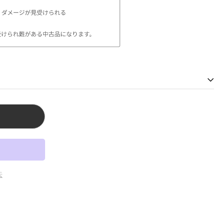
は最寄りの店舗へご連絡下さい。
東京都渋谷区神宫前4-28-14
 原宿:東京都渋谷区神宫前3-22-6
橋:大阪府大阪市中央区心斎橋筋1-2-4
re 心斎橋:大阪府大阪市中央区心斎橋筋1-2-4
法
庫県神戸市中央区三宮町１丁目６−24
よって実際の商品と色が異なる場合があります。