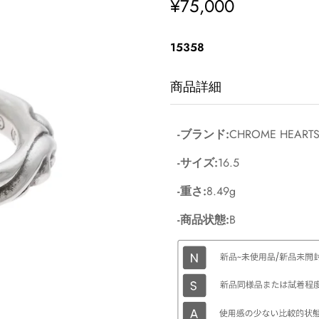
¥75,000
通
常
価
15358
格
商品詳細
-ブランド:
CHROME HEART
-サイズ:
16.5
-重さ:
8.49g
-商品状態:
B