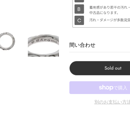
間い合わせ
商品に関するお問い合わせ
Sold out
Corner Accessory原宿:
Corner Chrome hearts
Corner Accessory心斎
Corner Clothing Sto
別のお支払い方
Corner Kobe神戸店:兵
※モニターの発色の具合に