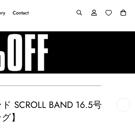
ery
Contact
SCROLL BAND 16.5号
ング】