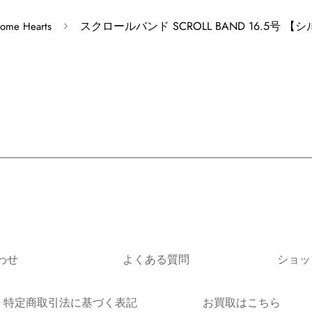
※掲載商品は実店舗等で同
スクロールバンド SCROLL BAND 16.5号 
ome Hearts
すがその際はキャンセルと
※原則、お客様都合でのキ
※ゴローズの新品画像につ
ズに関しては画像と異なる
ください。
※個体差がありますので、
わせ
よくある質問
ショッ
特定商取引法に基づく表記
お買取はこちら