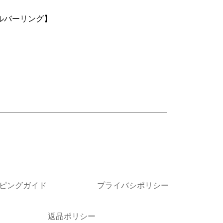
時販売しており、欠品になる場合がございます。 恐れ入りま
【シルバーリング】
なりますため、予めご了承くださいませ。
ャンセル・返品はお受けできません。
きましては画像を転用しております。新品レザー商品のビー
場合がございます。また、色指定は出来かねますのでご了承
詳細はお問い合わせください。
ピングガイド
プライバシポリシー
返品ポリシー