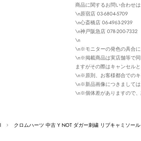
商品に関するお問い合わせは
※モニターの発色の具合に
\n原宿店 03-6804-5709
\n心斎橋店 06-4963-2939
※掲載商品は実店舗等で同
\n神戸阪急店 078-200-7332
すがその際はキャンセルと
\n
※原則、お客様都合でのキ
\n※モニターの発色の具合
※ゴローズの新品画像につ
\n※掲載商品は実店舗等で
ズに関しては画像と異なる
ますがその際はキャンセルと
ください。
\n※原則、お客様都合での
\n※新品画像につきまして
※個体差がありますので、
\n※個体差がありますので
クロムハーツ 中古 Y NOT ダガー刺繍 リブキャミソール
l