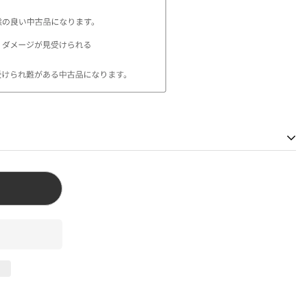
は最寄りの店舗へご連絡下さい。
東京都渋谷区神宫前4-28-14
 原宿:東京都渋谷区神宫前3-22-6
橋:大阪府大阪市中央区心斎橋筋1-2-4
re 心斎橋:大阪府大阪市中央区心斎橋筋1-2-4
庫県神戸市中央区三宮町１丁目６−24