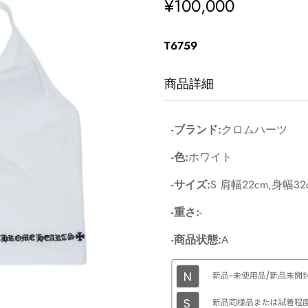
¥100,000
通
常
価
T6759
格
商品詳細
-ブランド:
クロムハーツ
-色:
ホワイト
-サイズ:
S 肩幅22cm,身幅32
-重さ:
-
-商品状態:
A