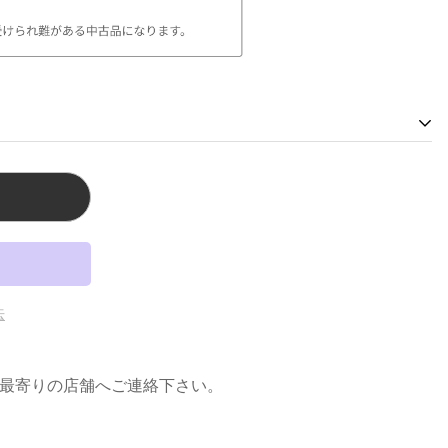
は最寄りの店舗へご連絡下さい。
東京都渋谷区神宫前4-28-14
 原宿:東京都渋谷区神宫前3-22-6
橋:大阪府大阪市中央区心斎橋筋1-2-4
re 心斎橋:大阪府大阪市中央区心斎橋筋1-2-4
法
庫県神戸市中央区三宮町１丁目６−24
最寄りの店舗へご連絡下さい。
よって実際の商品と色が異なる場合があります。
時販売しており、欠品になる場合がございます。 恐れ入りま