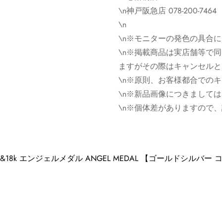
\n神戸阪急店 078-200-7464
すがその際はキャンセルと
\n
※原則、お客様都合でのキ
\n※モニターの発色の具合
※ゴローズの新品画像につ
\n※掲載商品は実店舗等で
ズに関しては画像と異なる
ますがその際はキャンセルと
ください。
\n※原則、お客様都合での
\n※新品画像につきまして
※個体差がありますので、
\n※個体差がありますので
K&18k エンジェルメダル ANGEL MEDAL 【ゴールドシル