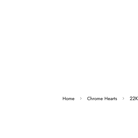
22
Home
Chrome Hearts