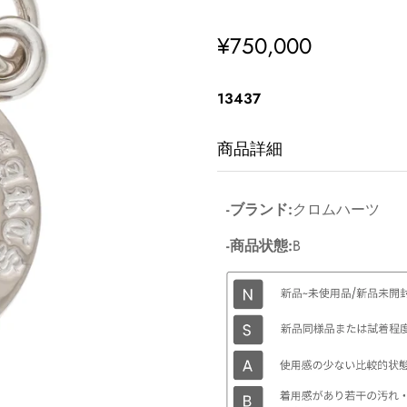
¥750,000
通
常
価
13437
格
商品詳細
-ブランド:
クロムハーツ
-商品状態:
B